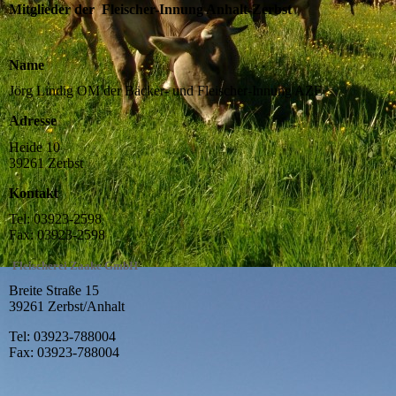
Mitglieder der Fleischer-Innung Anhalt-Zerbst
Name
Jörg Lindig OM der Bäcker- und Fleischer-Innung AZE
Adresse
Heide 10
39261 Zerbst
Kontakt
Tel: 03923-2598
Fax: 03923-2598
Fleischerei Zaake GmbH
Breite Straße 15
39261 Zerbst/Anhalt
Tel: 03923-788004
Fax: 03923-788004